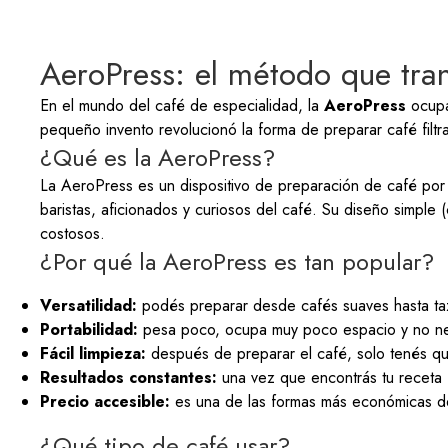
AeroPress: el método que tran
En el mundo del café de especialidad, la
AeroPress
ocupa 
pequeño invento revolucionó la forma de preparar café filtra
¿Qué es la AeroPress?
La AeroPress es un dispositivo de preparación de café por 
baristas, aficionados y curiosos del café. Su diseño simple 
costosos.
¿Por qué la AeroPress es tan popular?
Versatilidad:
podés preparar desde cafés suaves hasta taza
Portabilidad:
pesa poco, ocupa muy poco espacio y no neces
Fácil limpieza:
después de preparar el café, solo tenés qu
Resultados constantes:
una vez que encontrás tu receta fa
Precio accesible:
es una de las formas más económicas de e
¿Qué tipo de café usar?