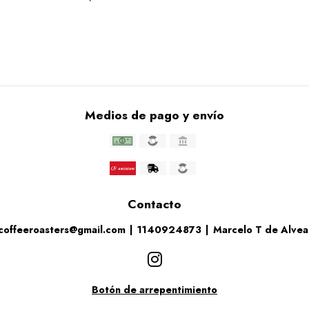
Medios de pago y envío
Contacto
coffeeroasters@gmail.com
|
1140924873
|
Marcelo T de Alve
Botón de arrepentimiento